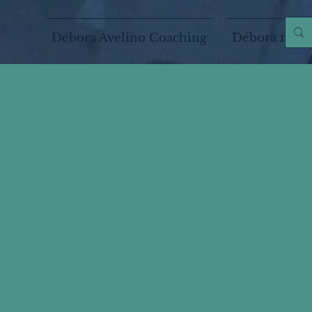
Débora Avelino Coaching
Débora na M