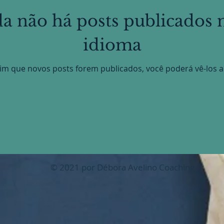
a não há posts publicados 
idioma
im que novos posts forem publicados, você poderá vê-los a
© 2021 por Débora Avelino Coaching