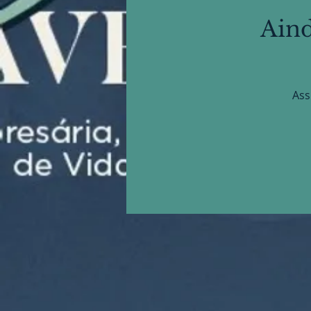
Aind
Ass